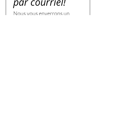
par courriel!
Nous vous enverrons un 
courriel pour créer une 
recherche personnalisée — 
attendez-vous à une réponse 
sous deux jours ouvrables.
Prénom
Nom
Courriel
*
J’accepte de recevoir des 
courriels de Jazz Dicaire, 
représentant(e) en 