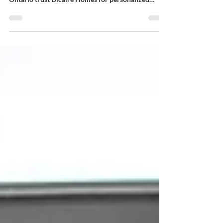
Why Work With Dicaire Homes? Discover why
home buyers and sellers across Ottawa and Eastern
Ontario trust Dicaire Homes for personalized
guidance, local expertise, and exceptional service.