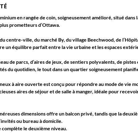
ÉTÉ
inium en rangée de coin, soigneusement amélioré, situé dans
es plus prometteurs d’Ottawa.
u centre-ville, du marché By, du village Beechwood, de l’Hôpital
 un équilibre parfait entre la vie urbaine et les espaces extéri
eau de parcs, d’aires de jeux, de sentiers polyvalents, de pistes 
s du quotidien, le tout dans un quartier soigneusement planifi
mineux à aire ouverte est conçu pour répondre au mode de vie m
cieuses aires de séjour et de salle à manger, idéale pour recevo
généreuses dimensions offre un balcon privé, tandis que la deux
nvités ou bureau à domicile.
e complète le deuxième niveau.