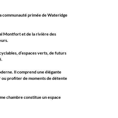
 la communauté primée de 
Wateridge 
 Montfort et de la rivière des 
eurs.
cyclables, d’espaces verts, de futurs 
é.
oderne. Il comprend une élégante 
ir ou profiter de moments de détente 
ième chambre constitue un espace 