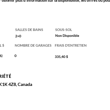
r obtenir plus d’information sur la disponibilité, les offres ou pou
SALLES DE BAINS
SOUS-SOL
Non Disponible
2+0
L $
NOMBRE DE GARAGES
FRAIS D'ENTRETIEN
6)
0
335,40 $
RIÉTÉ
 K1K 4Z8, Canada