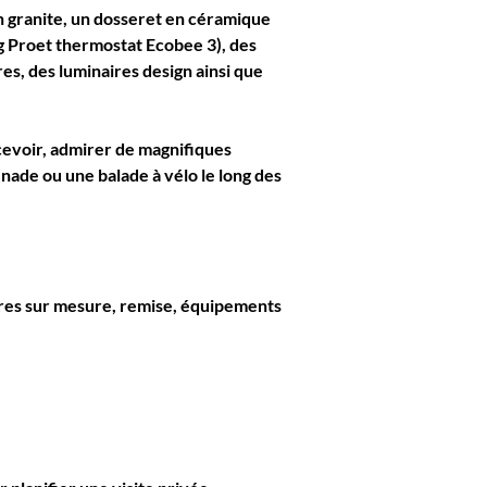
n granite, un dosseret en céramique 
g Pro
et thermostat 
Ecobee 3
), des 
s, des luminaires design ainsi que 
cevoir, admirer de magnifiques 
nade ou une balade à vélo le long des 
tores sur mesure, remise, équipements 