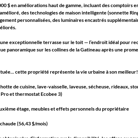
000 $
 en améliorations haut de gamme, incluant des comptoirs e
 amélioré, des technologies de maison intelligente (sonnette 
Rin
ngement personnalisées, des luminaires encastrés supplémentaire
éliorés.
ne exceptionnelle terrasse sur le toit — l’endroit idéal pour re
vue panoramique sur les collines de la Gatineau après une prome
tuée... cette propriété représente la vie urbaine à son meilleur!
, hotte de cuisine, lave-vaisselle, laveuse, sécheuse, rideaux, s
g Pro et thermostat Ecobee 3)
euxième étage, meubles et effets personnels du propriétaire
 chaude (56,43 $/mois)