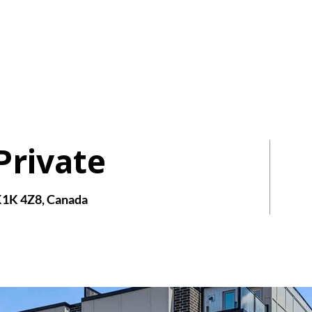
AIRE
HOMES
Private
K1K 4Z8, Canada