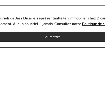
rriels de Jazz Dicaire, représentant(e) en immobilier chez Dic
oment. Aucun pourriel — jamais. Consultez notre 
Politique de c
Soumettre
CONTACTEZ-NOUS
JAZZ DICAIRE
NOTRE BUREAU
jazz@dicairehomes.ca
107-250, Boulevard
613.830.3350
Centrum, Orléans, ON,
K1E 3J1