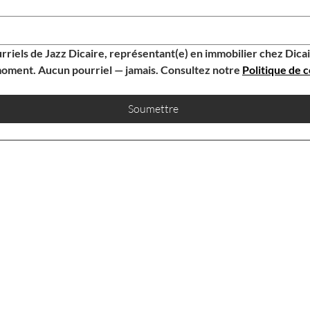
rriels de Jazz Dicaire, représentant(e) en immobilier chez Dic
oment. Aucun pourriel — jamais. Consultez notre 
Politique de c
Soumettre
CONTACTEZ-NOUS
JAZZ DICAIRE
NOTRE BUREAU
jazz@dicairehomes.ca
107-250, Boulevard
613.830.3350
Centrum, Orléans, ON,
K1E 3J1