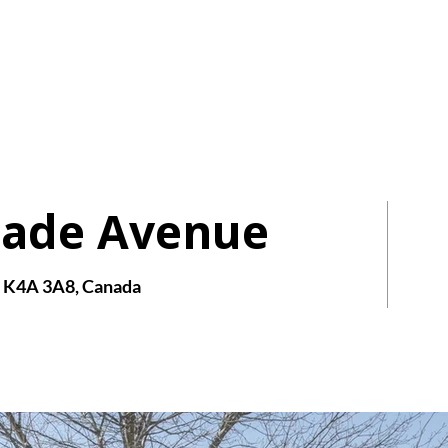
AIRE
HOMES
nade Avenue
N K4A 3A8, Canada