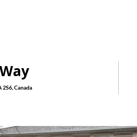
AIRE
HOMES
 Way
 2S6, Canada