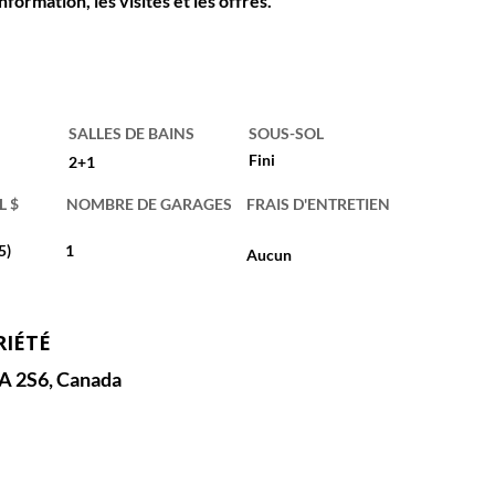
nformation, les visites et les offres.
SALLES DE BAINS
SOUS-SOL
Fini
2+1
L $
NOMBRE DE GARAGES
FRAIS D'ENTRETIEN
5)
1
Aucun
RIÉTÉ
A 2S6, Canada