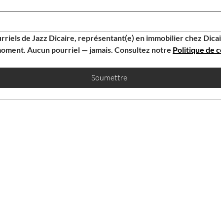
rriels de Jazz Dicaire, représentant(e) en immobilier chez Dic
oment. Aucun pourriel — jamais. Consultez notre 
Politique de c
Soumettre
CONTACTEZ-NOUS
JAZZ DICAIRE
NOTRE BUREAU
jazz@dicairehomes.ca
107-250, Boulevard
613.830.3350
Centrum, Orléans, ON,
K1E 3J1